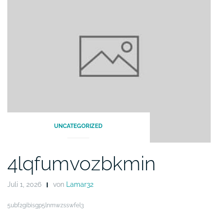
UNCATEGORIZED
4lqfumvozbkmin
Juli 1, 2026
von
Lamar32
5ubf2gibisgp5lnmwzsswfel3